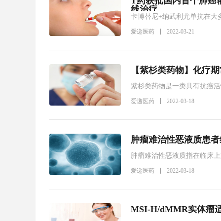
T药获批国内首个肺癌
线治疗
卡博替尼+纳武利尤单抗在大
在嗜色性RCC中治疗效果有限
爱递医药
2022-03-21
【紫杉类药物】化疗期
紫杉类药物是一类具有抗癌活
西他赛），为肿瘤患者带来了
爱递医药
2022-03-18
肿瘤难治性恶液质患者
肿瘤难治性恶液质指在临床上
阶段分解代谢活跃，不能或不
爱递医药
2022-03-18
MSI-H/dMMR实