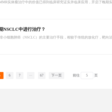
SI-H/dMMR实体瘤治疗中的价值已得到临床研究证实并临床应用，开启了晚期
附属肿瘤医院妇科肿瘤中心周琦教授，深入解析替雷利珠单抗新适应证获
景。
I期NSCLC中进行治疗？
非小细胞肺癌（NSCLC）的主要治疗手段，相较于传统的放化疗，靶向
LC患者的预后。
...
5
6
7
67
下一页
前往
页