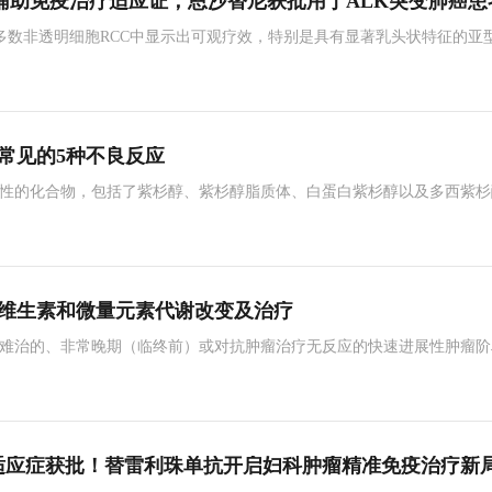
辅助免疫治疗适应证；恩沙替尼获批用于ALK突变肺癌患
多数非透明细胞RCC中显示出可观疗效，特别是具有显著乳头状特征的亚
。
常见的5种不良反应
性的化合物，包括了紫杉醇、紫杉醇脂质体、白蛋白紫杉醇以及多西紫杉
巨大的疗效。
维生素和微量元素代谢改变及治疗
难治的、非常晚期（临终前）或对抗肿瘤治疗无反应的快速进展性肿瘤阶
适合进行积极的营养治疗。
体瘤适应症获批！替雷利珠单抗开启妇科肿瘤精准免疫治疗新