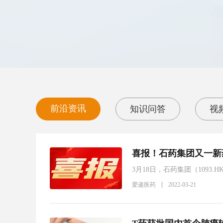
前沿资讯
知识问答
视
喜报！石药集团又一新
3月18日，石药集团（109
胶囊（商品名：克必妥）已获
爱递医药
2022-03-21