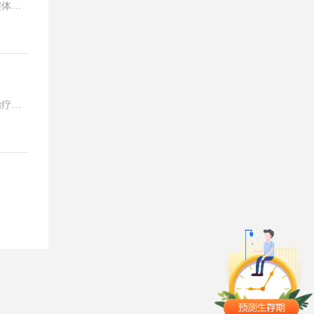
实体瘤
批研
治疗和