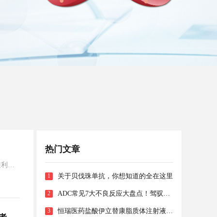
热门文章
维利塞
1
关于贝伐珠单抗，你想知道的全在这里
2
ADC常见7大不良反应大盘点！驾驭这
个肿瘤“大杀器”的秘笈都在这了！
3
恒瑞医药盐酸伊立替康脂质体注射液递