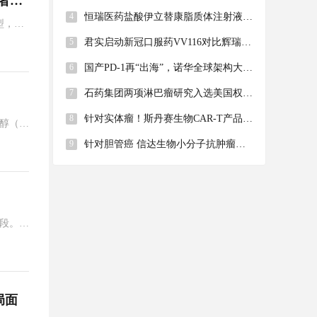
者一
交药品上市许可申请
4
恒瑞医药盐酸伊立替康脂质体注射液申
型，但
报上市 治疗晚期胰腺癌
5
君实启动新冠口服药VV116对比辉瑞
Paxlovid头对头III期临床
6
国产PD-1再“出海”，诺华全球架构大调
整，和铂医药新合作致股价大涨
7
石药集团两项淋巴瘤研究入选美国权威
学术会议！
8
针对实体瘤！斯丹赛生物CAR-T产品获
醇（多
FDA快速通道资格
9
针对胆管癌 信达生物小分子抗肿瘤药
Pemigatinib有望近期获批
段。此
局面