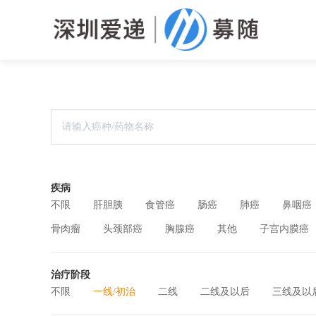
疾病
不限
肝胆胰
食管癌
肠癌
肺癌
鼻咽癌
骨肉瘤
头颈部癌
胸腺癌
其他
子宫内膜癌
治疗阶段
不限
一线/初治
二线
二线及以后
三线及以