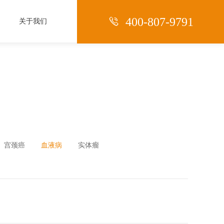

400-807-9791
关于我们
宫颈癌
血液病
实体瘤