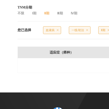
TNM分期
不限
Ⅰ期
Ⅱ期
Ⅲ期
Ⅳ期
您已选择
血液病
一线/初治
Ⅱ期
适应症（癌种）