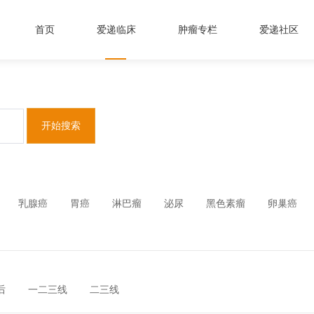
首页
爱递临床
肿瘤专栏
爱递社区
开始搜索
乳腺癌
胃癌
淋巴瘤
泌尿
黑色素瘤
卵巢癌
后
一二三线
二三线