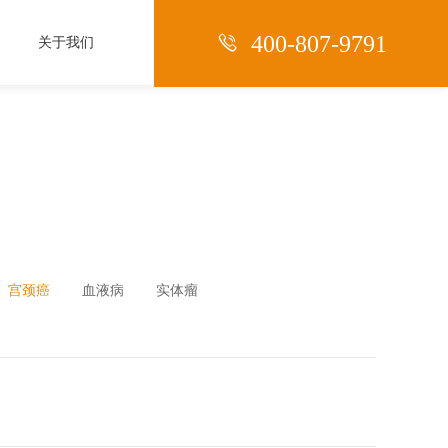

400-807-9791
关于我们
宫颈癌
血液病
实体瘤