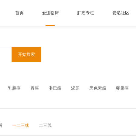
首页
爱递临床
肿瘤专栏
爱递社区
开始搜索
乳腺癌
胃癌
淋巴瘤
泌尿
黑色素瘤
卵巢癌
后
一二三线
二三线