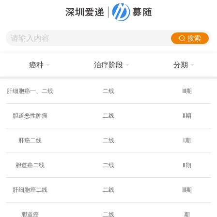
搜索
癌种
治疗阶段
分期
肝细胞癌一、二线
二线
Ⅲ期
胆道恶性肿瘤
二线
Ⅱ期
肝癌二线
二线
Ⅰ期
胆道癌二线
二线
Ⅱ期
肝细胞癌二线
二线
Ⅲ期
胆道癌
二线
期