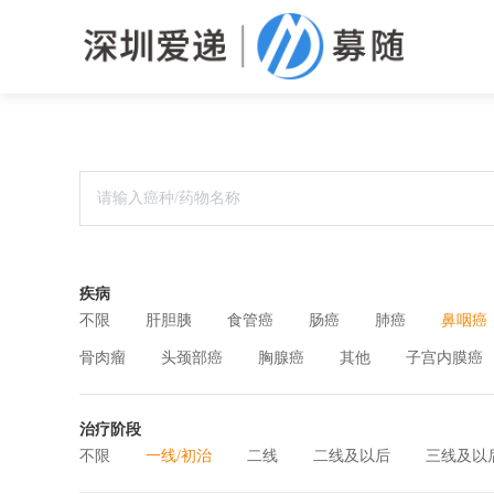
疾病
不限
肝胆胰
食管癌
肠癌
肺癌
鼻咽癌
骨肉瘤
头颈部癌
胸腺癌
其他
子宫内膜癌
治疗阶段
不限
一线/初治
二线
二线及以后
三线及以