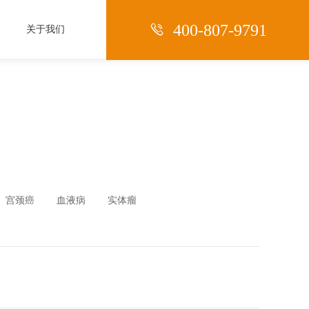

400-807-9791
关于我们
宫颈癌
血液病
实体瘤