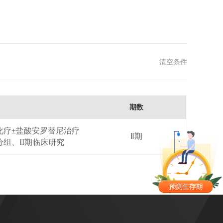
清空条件
期数
化疗±盐酸安罗替尼治疗
Ⅱ期
组、II期临床研究