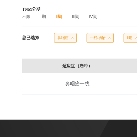
TNM分期
不限
Ⅰ期
Ⅱ期
Ⅲ期
Ⅳ期
您已选择
鼻咽癌
一线/初治
Ⅱ期
适应症（癌种）
鼻咽癌一线