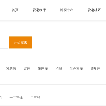
首页
爱递临床
肿瘤专栏
爱递社区
开始搜索
乳腺癌
胃癌
淋巴瘤
泌尿
黑色素瘤
卵巢癌
后
一二三线
二三线